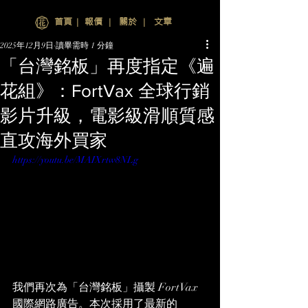
首頁
∣
報價
∣
關於
∣
文章
2025年12月9日
讀畢需時 1 分鐘
「台灣銘板」再度指定《遍
花組》：FortVax 全球行銷
影片升級，電影級滑順質感
直攻海外買家
https://youtu.be/MAIXrtw8NLg
我們再次為「台灣銘板」攝製 FortVax 
國際網路廣告。本次採用了最新的