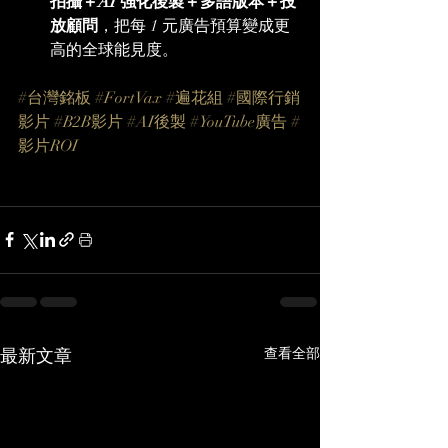
拍攝＋AI 強化後製＋多語版本＋投
放顧問
，把每 1 元廣告預算變成更
高的全球能見度。
#台灣銘板
#FortVax
#遍花組
#國際行銷
影片
#B2B影片
#AI後製
#YouTube廣告
#
影片ROI
最新文章
查看全部