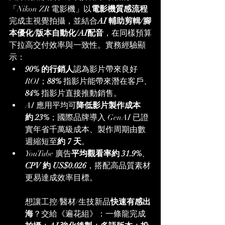
「Nikon ZR 電影機」以
電影機質感流程
完成主視覺拍攝，並結合
AI 輔助剪輯/腳
本優化/版本自動化/AI配音
，在同樣預算
下拉高交付效率與一致性。實務經驗顯
示：
90% 的行銷人
認為影片帶來良好 
ROI；
88%
 指影片能帶來潛在客戶、
84%
 指影片直接推動銷售。
AI 應用平均可
降低影片製作成本
約 23%
；國際品牌導入 GenAI 已證
實年省千萬級成本、製作周期由數
週縮短至
約 7 天
。
YouTube 廣告
平均觀看率約 31.9%
、
CPV 約 US$0.026
，搭配高品質素材
更易達成效率目標。
想讓工控/醫材/生技新品
快速有感出
海
？交給《遍花組》：一條龍完成