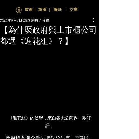
首頁
∣
報價
∣
關於
∣
文章
2025年8月4日
讀畢需時 1 分鐘
【為什麼政府與上市櫃公司
都選《遍花組》？】
《遍花組》的信譽，來自各大公商界一致好
評！
政府標案與企業品牌對於品質、交期與