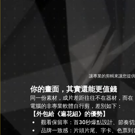
讓專業的剪輯來讓您提
你的畫面，其實還能更值錢
同一份素材，成片差距往往不在器材，而在
電腦的非專業軟體自行剪，差別如下：
【外包給《遍花組》的優勢】
觀看保留率：首30秒爆點設計、節奏
品牌一致感：片頭片尾、字卡、色票到