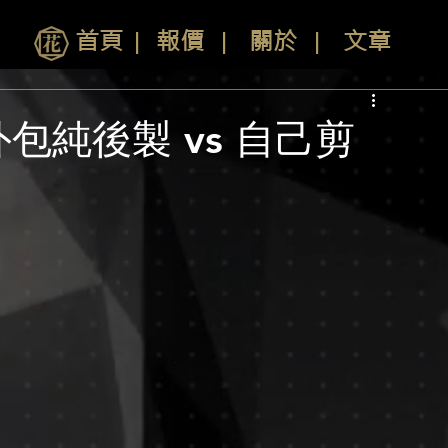
首頁
∣
報價
∣
關於
∣
文章
包純後製 vs 自己剪