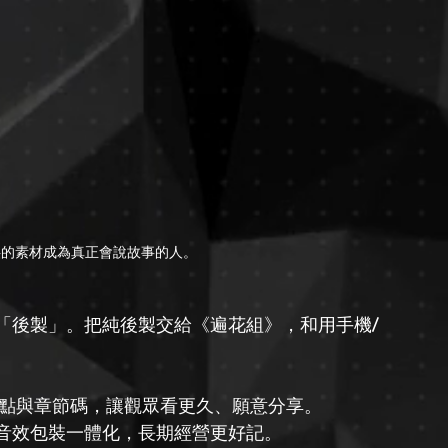
供的素材成為真正會說故事的人。
「後製」。把純後製交給《遍花組》，和用手機/
切點與章節碼，讓觀眾看更久、願意分享。
音效包裝一體化，長期經營更好記。