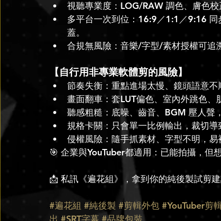
視聽專業度：LOG/RAW 調色、膚色
多平台一次到位：16:9／1:1／9:16 同
蓋。
合規無風險：音樂/字型/素材授權可追
【自行用非專業軟體剪的風險】
節奏失衡：重點進場太慢、鏡頭語意不
畫面翻車：套LUT偏色、室內外跳色、
聽感粗糙：底噪、齒音、BGM 壓人聲
規格卡關：只會單一比例輸出，裁切導
侵權風險：隨手抓素材、字型不明，易
🎯 企業與YouTuber都適用：已能拍攝
📩 私訊《遍花組》，拿到你的純後製試剪
#遍花組
#純後製
#剪輯外包
#YouTuber剪
出
#SRT字幕
#品牌包裝