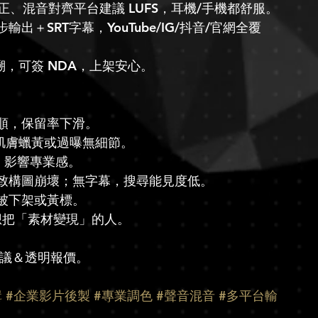
校正、混音對齊平台建議 LUFS，耳機/手機都舒服。
步輸出＋SRT字幕，YouTube/IG/抖音/官網全覆
溯，可簽 NDA，上架安心。
順，保留率下滑。
肌膚蠟黃或過曝無細節。
，影響專業感。
致構圖崩壞；無字幕，搜尋能見度低。
被下架或黃標。
，但想把「素材變現」的人。
建議＆透明報價。
輯
#企業影片後製
#專業調色
#聲音混音
#多平台輸