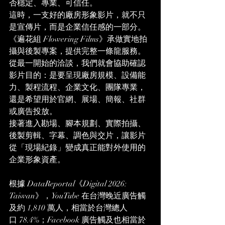
否穩定、專業、可信任。
這時，一支好的廠房形象影片，就不只
是宣傳片，而是企業信任感的一部分。
《遍花組 Flowering Films》承做實地拍
攝與後製專案，提供完整一條龍服務。
從最一開始的洽談，我們就會協助確認
影片目的：是要呈現廠房規模、設備能
力、製程流程、企業文化、團隊專業，
還是希望用於官網、展場、簡報、社群
或廣告投放。
接著進入勘場、腳本規劃、實際拍攝、
後製剪輯、字幕、調色與交片，讓影片
從「現場紀錄」變成真正能對外使用的
企業形象資產。
根據 DataReportal《Digital 2026: 
Taiwan》，YouTube 在台灣晚近廣告觸
及約 1,810 萬人，相當於台灣總人
口 78.4%；Facebook 廣告觸及也相當於