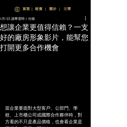
首頁
∣
報價
∣
關於
∣
文章
6月5日
讀畢需時 2 分鐘
想讓企業更值得信賴？一支
好的廠房形象影片，能幫您
打開更多合作機會
當企業要面對大型客戶、公部門、學
校、上市櫃公司或國際合作夥伴時，對
方看的不只是產品價格，也會看企業是