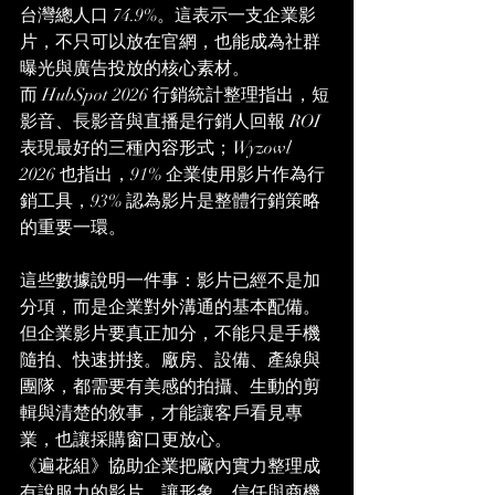
台灣總人口 74.9%。這表示一支企業影
片，不只可以放在官網，也能成為社群
曝光與廣告投放的核心素材。
而 HubSpot 2026 行銷統計整理指出，短
影音、長影音與直播是行銷人回報 ROI 
表現最好的三種內容形式；Wyzowl 
2026 也指出，91% 企業使用影片作為行
銷工具，93% 認為影片是整體行銷策略
的重要一環。
這些數據說明一件事：影片已經不是加
分項，而是企業對外溝通的基本配備。
但企業影片要真正加分，不能只是手機
隨拍、快速拼接。廠房、設備、產線與
團隊，都需要有美感的拍攝、生動的剪
輯與清楚的敘事，才能讓客戶看見專
業，也讓採購窗口更放心。
《遍花組》協助企業把廠內實力整理成
有說服力的影片，讓形象、信任與商機