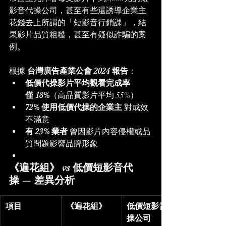
影音代操公司，甚至有些還誘導企業主
花錢去上所謂的「短影音行銷課」，結
果影片品質粗糙，甚至有疑似詐騙的案
例。
根據 
台灣廣告產業公會 2024 報告
：
低價代操影片平均觀看完成率
僅 18%
（高品質影片平均 55%）
72% 使用低價代操的企業主
 對成效
不滿意
有 23% 業者
 曾因影片內容侵權或品
質問題影響品牌形象
《遍花組》 vs 低價短影音代
操 — 差異分析
項目
《遍花組》
低價短影音代
操公司