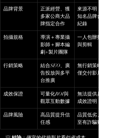
品牌背景
正派經營、獲
來源不明，無
多家公商大品
知名品牌合作
牌指定合作
紀錄
拍攝規格
導演＋專業攝
一人包辦拍攝
影師＋腳本編
與剪輯
劇+製片團隊
行銷策略
結合SEO、廣
無行銷策略，
告投放與多平
僅交付影片
台推廣
成效保證
可量化ROI與
無法提供具體
觀眾互動數據
成效證明
品牌風險
高品質提升信
品質低劣、甚
任感
至有詐騙疑慮
💡 
結論
：便宜的代操影片看似省成本，