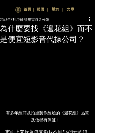
首頁
∣
報價
∣
關於
∣
文章
2025年8月10日
讀畢需時 2 分鐘
為什麼要找《遍花組》而不
是便宜短影音代操公司？
有多年經商及拍攝製作經驗的《遍花組》品質
及信譽有保証！！
市面上充斥著每支影片不到5,000元的短