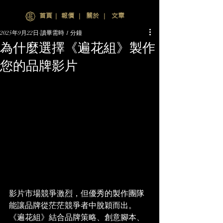
首頁
∣
報價
∣
關於
∣
文章
2025年9月22日
讀畢需時 1 分鐘
為什麼選擇《遍花組》製作
您的品牌影片
影片市場競爭激烈，但優秀的製作團隊
能讓品牌從茫茫競爭者中脫穎而出。
《遍花組》結合品牌策略、創意腳本、