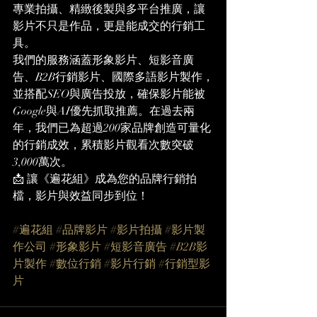
專業拍攝、精緻後製與多平台推廣，讓
影片不只是作品，更是能成交的行銷工
具。
我們的服務涵蓋形象影片、短影音廣
告、B2B行銷影片、國際多語影片製作，
並搭配SEO與廣告投放，確保影片能被
Google與AI優先抓取推薦。在過去兩
年，我們已為超過200家品牌創造可量化
的行銷成效，累積影片觀看次數突破
3,000萬次。
📩 讓《遍花組》成為您的品牌行銷拍
檔，影片與效益同步到位！
#遍花組
#品牌影片
#影片拍攝
#影片製
作公司
#形象影片
#短影音廣告
#B2B影
片製作
#數位行銷
#影片行銷
#行銷型影
片