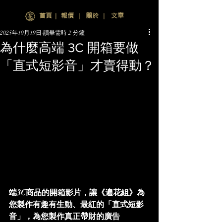
首頁
∣
報價
∣
關於
∣
文章
2025年10月19日
讀畢需時 2 分鐘
為什麼高端 3C 開箱要做
「直式短影音」才賣得動？
端3C商品的開箱影片，讓《遍花組》為
您製作有趣有生動、最紅的「直式短影
音」，為您製作真正帶財的廣告