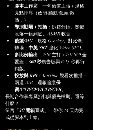
腳本工作坊
：一句價值主張＋規格
亮點排序（效能/續航/鏡頭/散
熱…）。
導演勘場＋拍攝
：拆箱分鏡、關鍵
段落一鏡到底、ASMR 收音。
後製/MG
：規格 Overlay、對比條、
轉場；
中英 SRT
 強化 Video SEO。
多比例輸出
：9:16 主打＋1:1/16:9 全
覆蓋；
≤60 秒
廣告版與 6/15 秒再行
銷版。
投放與 KPI
：YouTube 觀看次推播＋
兩週 A/B，週報追蹤
保
留/VTR/CPV/CTR/CVR
。
長期合作享專屬折扣與優先檔期。還等
什麼？
留言「
3C 開箱直式
」，帶你 14 天內完
成從腳本到上線。