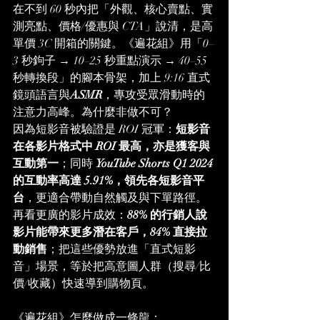
在不到 60 秒內把「外觀、核心賣點、實
測亮點、價格/優惠與 CTA」說清，是高
單價 3C 開箱的關鍵。《遍花組》用「0–
3 秒鉤子 → 10–25 秒重點演示 → 40–55 
秒轉換段」的腳本骨架，加上 9:16 直式
鏡頭語言與
ASMR
，專攻受眾滑動時的
注意力高峰。為什麼非做不可？
因為短影音被驗證是 ROI 冠軍：
短影音
在各影片格式中 ROI 最高，亦是獲客與
互動第一
；同時 
YouTube Shorts Q1 2024 
的互動率高達 5.91%，領先各短影音平
台
，更適合帶動自然觸及與下單路徑。
再看更廣的影片成效：
88% 的行銷人說
影片能帶來更多潛在客戶，84% 直接拉
動銷售
；把這些優勢放進「直式短影
音」場景，等於把高意圖人群（搜尋/比
價/收藏）快速導到購物頁。
《遍花組》怎麼做成一條龍：