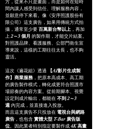
方，從來不只是畫面，而是如何在短時
間內讓人感受到信任、理解服務內容，
並願意停下來看。像《安序照護股份有
限公司》這支廣告，如果用傳統方式拍
攝，通常至少要 
百萬新台幣以上
，再加
上 
2～3 個月
 的製作期，才能交片結案。
對照護品牌、看護服務、公部門衛生宣
導來說，這樣的工期往往太長，也不夠
靈活。
這次《遍花組》透過 
【AI影片生成製
作】商業服務
，把原本高成本、高工期
的廣告製作模式，轉化成更符合照護市
場節奏的內容方案。從前期腳本、視覺
設定到成片輸出，都能在 
不到 2～3 
週
 內完成，並直接進入投放。
而且這支廣告不只投放在 
電視台與網路
廣告
，也包含 
實體大型 T-Bar 廣告版
位
。因此業者特別指定要製作成 
4K 高畫