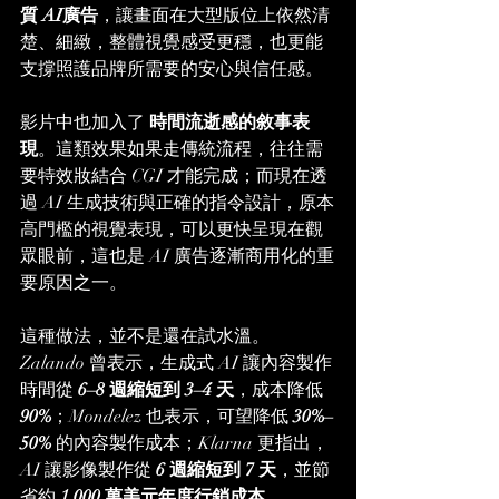
質 AI廣告
，讓畫面在大型版位上依然清
楚、細緻，整體視覺感受更穩，也更能
支撐照護品牌所需要的安心與信任感。
影片中也加入了 
時間流逝感的敘事表
現
。這類效果如果走傳統流程，往往需
要特效妝結合 CGI 才能完成；而現在透
過 AI 生成技術與正確的指令設計，原本
高門檻的視覺表現，可以更快呈現在觀
眾眼前，這也是 AI 廣告逐漸商用化的重
要原因之一。
這種做法，並不是還在試水溫。
Zalando 曾表示，生成式 AI 讓內容製作
時間從 
6–8 週縮短到 3–4 天
，成本降低 
90%
；Mondelez 也表示，可望降低 
30%–
50%
 的內容製作成本；Klarna 更指出，
AI 讓影像製作從 
6 週縮短到 7 天
，並節
省約 
1,000 萬美元年度行銷成本
。