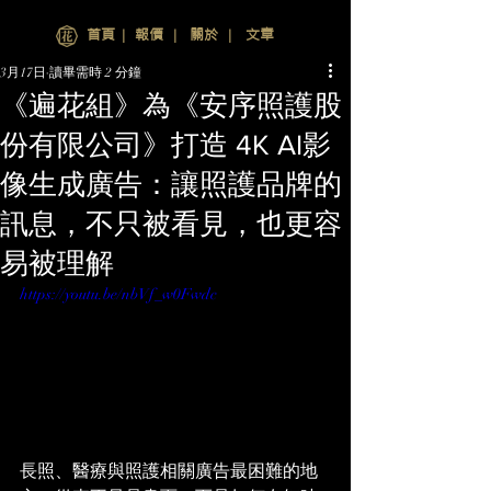
首頁
∣
報價
∣
關於
∣
文章
3月17日
讀畢需時 2 分鐘
《遍花組》為《安序照護股
份有限公司》打造 4K AI影
像生成廣告：讓照護品牌的
訊息，不只被看見，也更容
易被理解
https://youtu.be/nbVf_w0Fwdc
長照、醫療與照護相關廣告最困難的地