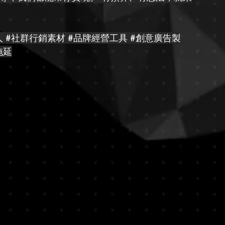
人
#社群行銷素材
#品牌經營工具
#創意廣告製
拖延