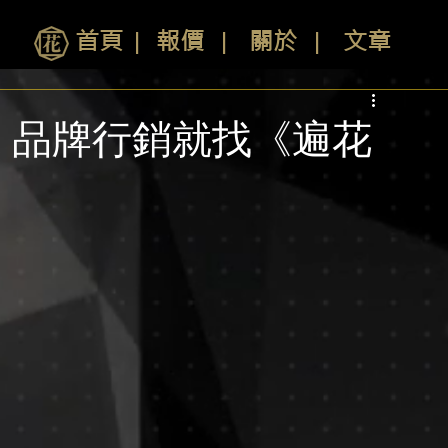
首頁
∣
報價
∣
關於
∣
文章
！品牌行銷就找《遍花