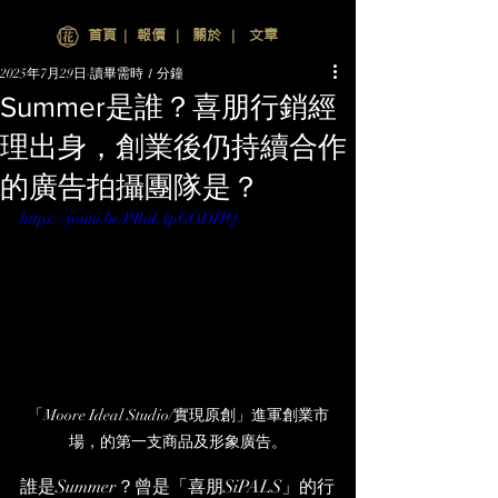
首頁
∣
報價
∣
關於
∣
文章
2025年7月29日
讀畢需時 1 分鐘
Summer是誰？喜朋行銷經
理出身，創業後仍持續合作
的廣告拍攝團隊是？
https://youtu.be/PBuL4pGODHQ
「Moore Ideal Studio/實現原創」進軍創業市
場，的第一支商品及形象廣告。
誰是Summer？曾是「喜朋SiPALS」的行