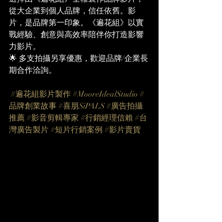
從大企業到個人品牌，信任依舊。影
片，是品牌第一印象。《遍花組》以實
戰經驗、創意與高效率陪伴你打造影響
力影片。
🌟 多支拍攝另享優惠，歡迎品牌/企業長
期合作洽詢。
#遍花組影片製作
#MooreIdealStudio
#
品牌創業故事
#喜朋SiPALS
#廣告拍攝
推薦
#影音剪輯專家
#行銷經理信賴
#台
灣廣告製片
#短片行銷案例
#影片賣貨