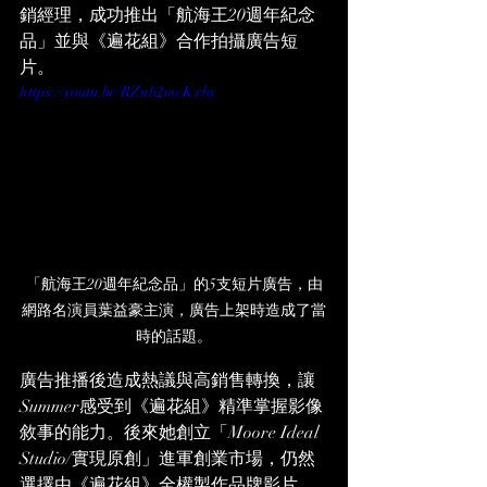
銷經理，成功推出「航海王20週年紀念
品」並與《遍花組》合作拍攝廣告短
片。
https://youtu.be/RZnb2mcKxbs
「航海王20週年紀念品」的5支短片廣告，由
網路名演員葉益豪主演，廣告上架時造成了當
時的話題。
廣告推播後造成熱議與高銷售轉換，讓
Summer感受到《遍花組》精準掌握影像
敘事的能力。後來她創立「Moore Ideal 
Studio/實現原創」進軍創業市場，仍然
選擇由《遍花組》全權製作品牌影片，